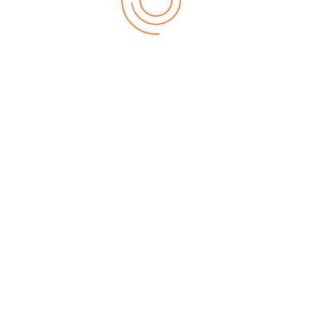
Lösungen mit System
ür dein erfolgreiches E-Commerce – von der CMS 
leistungsstarken JTL Shop